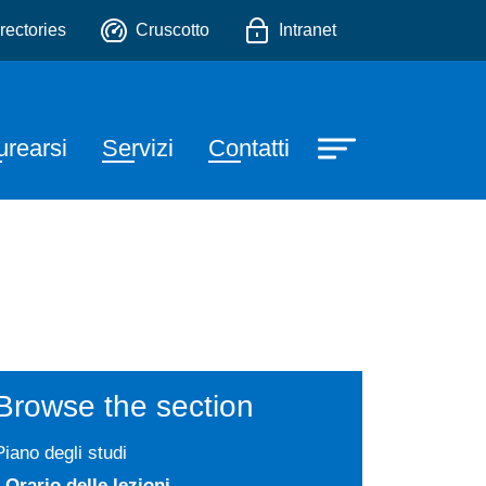
o
rectories
Cruscotto
Intranet
urearsi
Servizi
Contatti
Browse the section
Piano degli studi
Orario delle lezioni