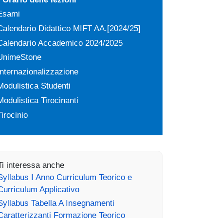
Esami
Calendario Didattico MIFT AA.[2024/25]
Calendario Accademico 2024/2025
UnimeStone
Internazionalizzazione
Modulistica Studenti
Modulistica Tirocinanti
Tirocinio
Ti interessa anche
Syllabus I Anno Curriculum Teorico e
Curriculum Applicativo
Syllabus Tabella A Insegnamenti
Caratterizzanti Formazione Teorico