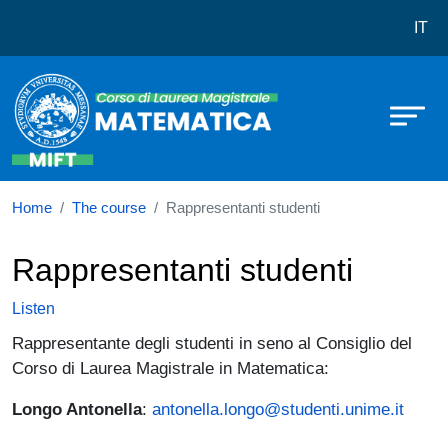
Corso di laurea in Matematica
Skip to main content
IT
Home
The course
Rappresentanti studenti
Rappresentanti studenti
Listen
Rappresentante degli studenti in seno al Consiglio del
Corso di Laurea Magistrale in Matematica:
Longo Antonella
:
antonella.longo@studenti.unime.it