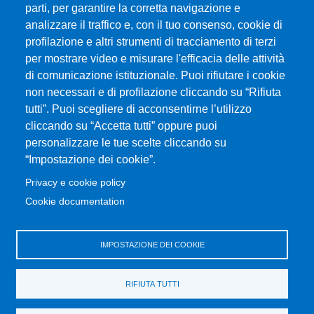
parti, per garantire la corretta navigazione e
analizzare il traffico e, con il tuo consenso, cookie di
Università degli Studi di Messina
profilazione e altri strumenti di tracciamento di terzi
Piazza Pugliatti, 1 - 98122 Messina
per mostrare video e misurare l'efficacia delle attività
Cod. Fiscale 80004070837
di comunicazione istituzionale. Puoi rifiutare i cookie
P.IVA 00724160833
non necessari e di profilazione cliccando su “Rifiuta
Centralino: 090 676 1
tutti”. Puoi scegliere di acconsentirne l’utilizzo
cliccando su “Accetta tutti” oppure puoi
MENÙ SOCIAL
personalizzare le tue scelte cliccando su
“Impostazione dei cookie”.
MENÙ FOOTER 1
Privacy e cookie policy
Accessibility statement
Cookie documentation
Privacy and cookie policy
Sitemap
IMPOSTAZIONE DEI COOKIE
MENÙ FOOTER 2
Transparent administration
RIFIUTA TUTTI
Change your mind on cookies
Old Website